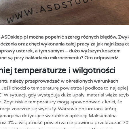
 ASDsklep.pl
można popełnić szereg różnych błędów. Zwyk
czenia oraz chęci wykonania całej pracy za jak najniższą c
 naprawy usterek, a tym samym – dużo wyższym kosztem
łniane są przy nakładaniu mikrocementu? Oto odpowiedź.
iej temperaturze i wilgotności
ementu należy przeprowadzać w określonych warunkach
.
Jeśli chodzi o temperaturę powietrza i podłoża to najlepiej 
C. W sytuacji, gdy występują duże upały, materiał wiąże szybc
h. Zbyt niskie temperatury mogą spowodować z kolei, że
acja znacznie się wydłuży. Warstwa poliuretanu którą
magania dotyczące warunków aplikacji. Maksymalna
niż 4% a wilgotność powietrza nie powinna przekraczać 70