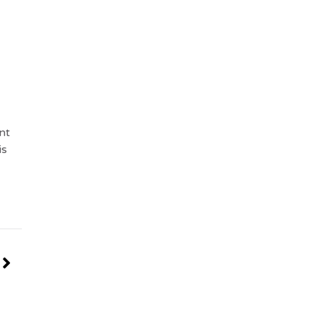
nt
is