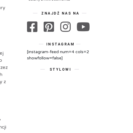
ury
ZNAJDŹ NAS NA
INSTAGRAM
[instagram-feed num=4 cols=2
ej
showfollow=false]
o
rzez
STYLOWI
h
y z
y
cji