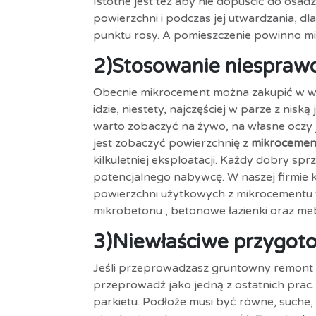
Istotne jest też aby nie dopuścić do osa
powierzchni i podczas jej utwardzania, d
punktu rosy. A pomieszczenie powinno 
2)
Stosowanie niespraw
Obecnie mikrocement można zakupić w wie
idzie, niestety, najczęściej w parze z ni
warto zobaczyć na żywo, na własne oczy j
jest zobaczyć powierzchnię z
mikrocemen
kilkuletniej eksploatacji. Każdy dobry s
potencjalnego nabywcę. W naszej firmie
powierzchni użytkowych z mikrocementu t
mikrobetonu , betonowe łazienki oraz me
3)
Niewłaściwe przygoto
Jeśli przeprowadzasz gruntowny remont 
przeprowadź jako jedną z ostatnich prac. 
parkietu. Podłoże musi być równe, suche, s