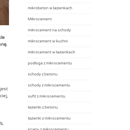
mikrobeton w łazienkach
Mikrocement
mikrocement na schody
le
mikrocement w kuchni
enę.
mikrocement w łazienkach
podłoga z mikrocementu
schody z betonu
schody z mikrocementu
jest
iej,
sufit z mikrocementu
łazienki z betonu
łazienki z mikrocementu
%.
ściany z mikrocementu