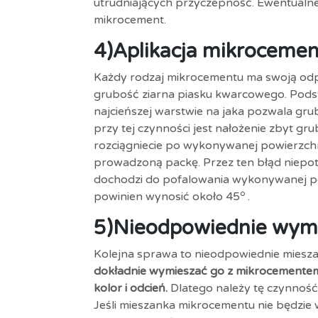
utrudniających przyczepność. Ewentualne 
mikrocement.
4)
Aplikacja mikroceme
Każdy rodzaj mikrocementu ma swoją odpow
grubość ziarna piasku kwarcowego. Pods
najcieńszej warstwie na jaka pozwala gr
przy tej czynności jest nałożenie zbyt g
rozciągniecie po wykonywanej powierzchn
prowadzoną packę. Przez ten błąd niepotr
dochodzi do pofalowania wykonywanej po
o
powinien wynosić około 45
.
5)
Nieodpowiednie wymi
Kolejna sprawa to nieodpowiednie miesza
dokładnie wymieszać go z mikrocemente
kolor i odcień.
Dlatego należy tę czynność 
Jeśli mieszanka mikrocementu nie będzie w 