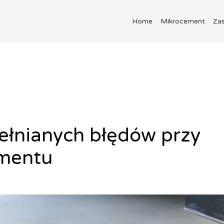
g:
aplikacja mikroceme
Home
Mikrocement
Za
pełnianych błędów przy
ementu