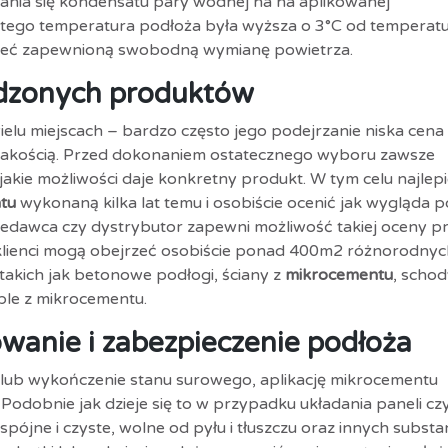
dzania się kondensatu pary wodnej na na aplikowanej
latego temperatura podłoża była wyższa o 3°C od temperat
mieć zapewnioną swobodną wymianę powietrza.
dzonych produktów
lu miejscach – bardzo często jego podejrzanie niska cena
ską jakością. Przed dokonaniem ostatecznego wyboru zawsze
akie możliwości daje konkretny produkt. W tym celu najlepi
tu
wykonaną kilka lat temu i osobiście ocenić jak wygląda p
przedawca czy dystrybutor zapewni możliwość takiej oceny p
 klienci mogą obejrzeć osobiście ponad 400m2 różnorodnyc
akich jak betonowe podłogi, ściany z
mikrocementu
, schod
ble z mikrocementu.
wanie i zabezpieczenie podłoża
lub wykończenie stanu surowego, aplikację mikrocementu
Podobnie jak dzieje się to w przypadku układania paneli cz
pójne i czyste, wolne od pyłu i tłuszczu oraz innych substan