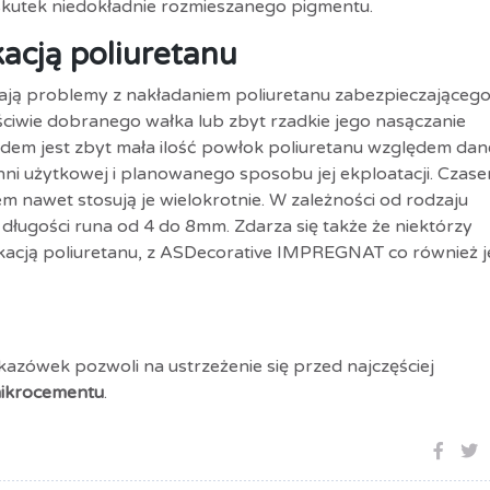
kutek niedokładnie rozmieszanego pigmentu.
kacją poliuretanu
ają problemy z nakładaniem poliuretanu zabezpieczająceg
ciwie dobranego wałka lub zbyt rzadkie jego nasączanie
łędem jest zbyt mała ilość powłok poliuretanu względem da
ni użytkowej i planowanego sposobu jej ekploatacji. Czas
 nawet stosują je wielokrotnie. W zależności od rodzaju
o długości runa od 4 do 8mm. Zdarza się także że niektórzy
acją poliuretanu, z ASDecorative IMPREGNAT co również j
azówek pozwoli na ustrzeżenie się przed najczęściej
ikrocementu
.