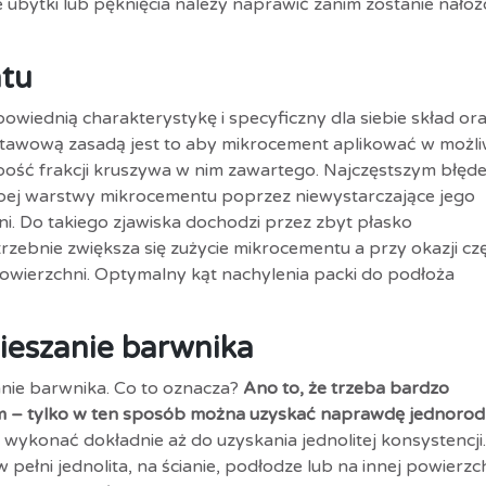
ubytki lub pęknięcia należy naprawić zanim zostanie nało
ntu
iednią charakterystykę i specyficzny dla siebie skład or
tawową zasadą jest to aby mikrocement aplikować w możli
ubość frakcji kruszywa w nim zawartego. Najczęstszym błęd
rubej warstwy mikrocementu poprzez niewystarczające jego
i. Do takiego zjawiska dochodzi przez zbyt płasko
zebnie zwiększa się zużycie mikrocementu a przy okazji cz
wierzchni. Optymalny kąt nachylenia packi do podłoża
eszanie barwnika
nie barwnika. Co to oznacza?
Ano to, że trzeba bardzo
m – tylko w ten sposób można uzyskać naprawdę jednoro
wykonać dokładnie aż do uzyskania jednolitej konsystencji.
pełni jednolita, na ścianie, podłodze lub na innej powierzch