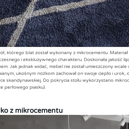
tół, którego blat został wykonany z mikrocementu. Materiał
zesnego i ekskluzywnego charakteru. Doskonała jakość łą
nem. Jak jednak widać, mebel nie został umieszczony wcale 
ianym, ukośnym nóżkom zachował on swoje ciepło i urok, dz
yce skandynawskiej. Do pokrycia stołu wykorzystano mik
ze perłowego piasku).
rko z mikrocementu