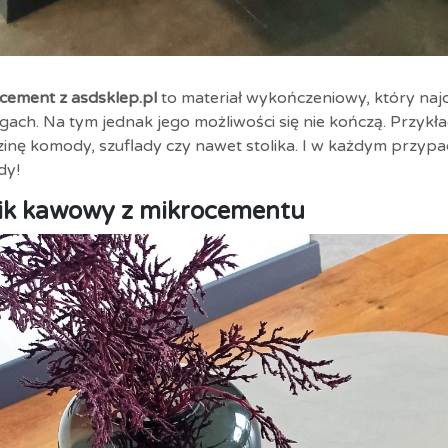
cement z asdsklep.pl
to materiał wykończeniowy, który najcz
gach. Na tym jednak jego możliwości się nie kończą. Przyk
zinę komody, szuflady czy nawet stolika. I w każdym przypa
dy!
lik kawowy z mikrocementu