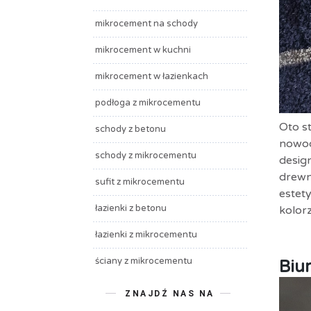
mikrocement na schody
mikrocement w kuchni
mikrocement w łazienkach
podłoga z mikrocementu
Oto s
schody z betonu
nowoc
schody z mikrocementu
desig
drewn
sufit z mikrocementu
estet
łazienki z betonu
kolor
łazienki z mikrocementu
ściany z mikrocementu
Biu
ZNAJDŹ NAS NA