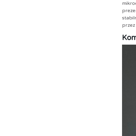
mikro
preze
stabil
przez 
Kom