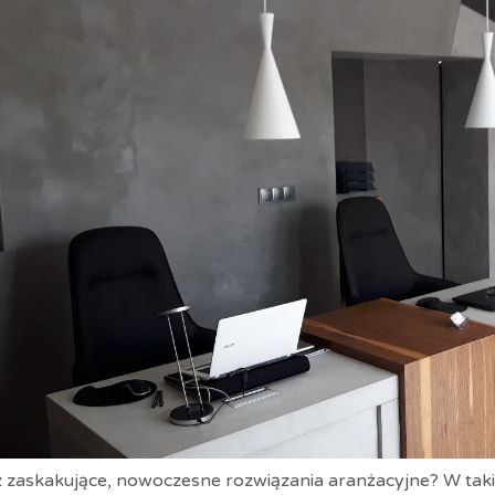
z zaskakujące, nowoczesne rozwiązania aranżacyjne? W taki