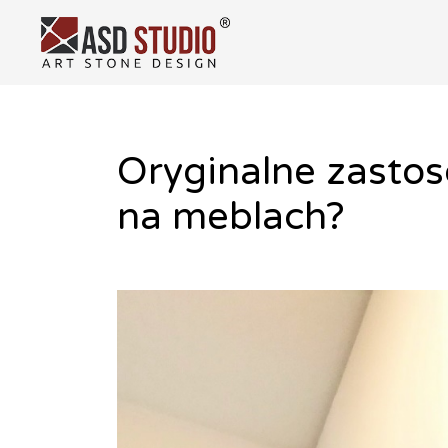
Oryginalne zasto
Skip
to
na meblach?
content