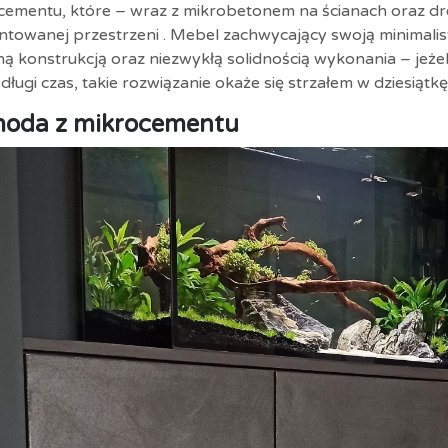
cementu, które – wraz z mikrobetonem na ścianach oraz dr
ntowanej przestrzeni . Mebel zachwycający swoją minimali
ną konstrukcją oraz niezwykłą solidnością wykonania – jeżel
długi czas, takie rozwiązanie okaże się strzałem w dziesiątkę
oda z mikrocementu