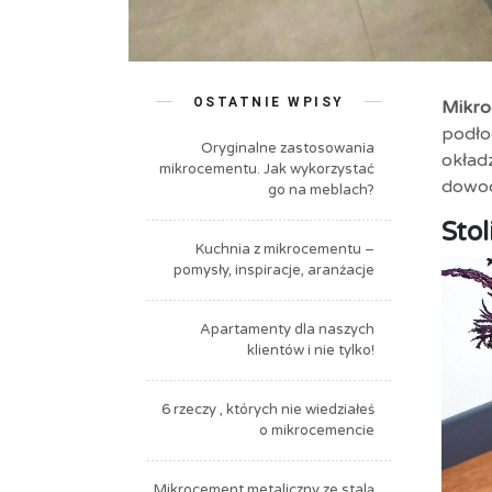
OSTATNIE WPISY
Mikro
podło
Oryginalne zastosowania
okład
mikrocementu. Jak wykorzystać
dowo
go na meblach?
Sto
Kuchnia z mikrocementu –
pomysły, inspiracje, aranżacje
Apartamenty dla naszych
klientów i nie tylko!
6 rzeczy , których nie wiedziałeś
o mikrocemencie
Mikrocement metaliczny ze stalą