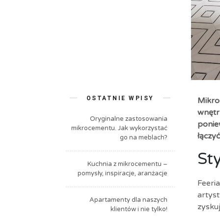
OSTATNIE WPISY
Mikro
wnętr
Oryginalne zastosowania
ponie
mikrocementu. Jak wykorzystać
łączy
go na meblach?
St
Kuchnia z mikrocementu –
pomysły, inspiracje, aranżacje
Feeria
artys
Apartamenty dla naszych
zysku
klientów i nie tylko!