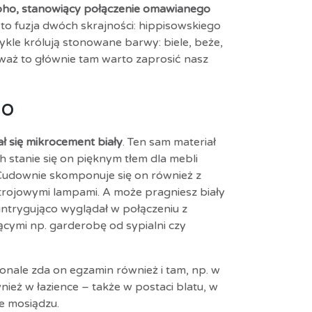
boho, stanowiący połączenie omawianego
to fuzja dwóch skrajności: hippisowskiego
le królują stonowane barwy: biele, beże,
waż to głównie tam warto zaprosić nasz
ho
ł się
mikrocement
biały
. Ten sam materiał
 stanie się on pięknym tłem dla mebli
 Cudownie skomponuje się on również z
strojowymi lampami. A może pragniesz biały
intrygująco wyglądał w połączeniu z
ącymi np. garderobę od sypialni czy
onale zda on egzamin również i tam, np. w
ież w łazience – także w postaci blatu, w
ze mosiądzu.