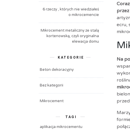
Coraz
6 rzeczy , których nie wiedziałeś
przez
o mikrocemencie
artyz
ecru,
Mikrocement metaliczny ze stalą
mikro
kortenowską, czyli oryginalna
elewacja domu
Mi
KATEGORIE
Na po
wspan
Beton dekoracyjny
wykon
rośli
Bez kategorii
mikro
bielo
przed
Mikrocement
Marzy
TAGI
formi
połącz
aplikacja mikrocementu