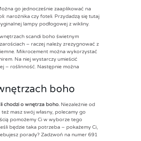
Można go jednocześnie zaaplikować na
: narożnika czy foteli. Przydadzą się tutaj
ginalnej lampy podłogowej z wikliny.
 wnętrzach scandi boho świetnym
zarościach – raczej należy zrezygnować z
t ciemne. Mikrocement można wykorzystać
irem. Na niej wystarczy umieścić
iej – roślinność. Następnie można
wnętrzach boho
li chodzi o wnętrza boho.
Niezależnie od
y też masz swój własny, polecamy go
ością pomożemy Ci w wyborze tego
eśli będzie taka potrzeba – pokażemy Ci,
otrzebujesz porady? Zadzwoń na numer 691