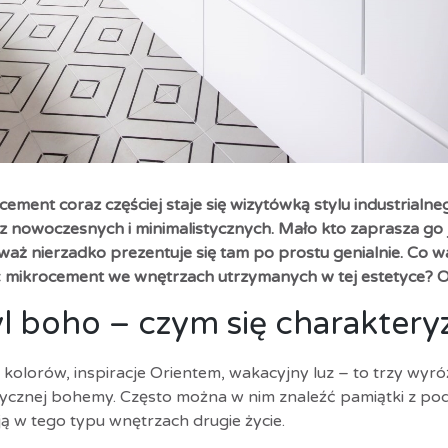
cement coraz częściej staje się wizytówką stylu industrialn
z nowoczesnych i minimalistycznych. Mało kto zaprasza go 
waż nierzadko prezentuje się tam po prostu genialnie. Co wa
ć mikrocement we wnętrzach utrzymanych w tej estetyce?
yl boho – czym się charaktery
 kolorów, inspiracje Orientem, wakacyjny luz – to trzy wyróż
tycznej bohemy. Często można w nim znaleźć pamiątki z podr
ją w tego typu wnętrzach drugie życie.