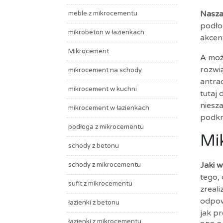
Nasza
meble z mikrocementu
podłog
mikrobeton w łazienkach
akcen
Mikrocement
A moż
rozwi
mikrocement na schody
antra
mikrocement w kuchni
tutaj
niesz
mikrocement w łazienkach
podkr
podłoga z mikrocementu
Mi
schody z betonu
Jaki 
schody z mikrocementu
tego,
sufit z mikrocementu
zreal
odpow
łazienki z betonu
jak p
łazienki z mikrocementu