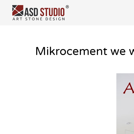
Mikrocement we w
Skip
to
content