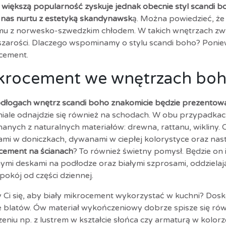
 większą popularność zyskuje jednak obecnie styl scandi 
 nas nurtu z estetyką skandynawsk
ą. Można powiedzieć, że 
mu z norwesko-szwedzkim chłodem. W takich wnętrzach zwyk
 szarości. Dlaczego wspominamy o stylu scandi boho? Ponie
cement.
krocement we wnętrzach bo
dłogach wnętrz scandi boho znakomicie będzie prezentowa
iale odnajdzie się również na schodach. W obu przypadkach
anych z naturalnych materiałów: drewna, rattanu, wikliny.
nami w doniczkach, dywanami w ciepłej kolorystyce oraz na
cement na ścianach
? To również świetny pomysł. Będzie on 
nymi deskami na podłodze oraz białymi szprosami, oddzielaj
pokój od części dziennej.
 Ci się, aby biały mikrocement wykorzystać w kuchni? Dosk
e blatów. Ów materiał wykończeniowy dobrze spisze się równ
eniu np. z lustrem w kształcie słońca czy armaturą w kolor