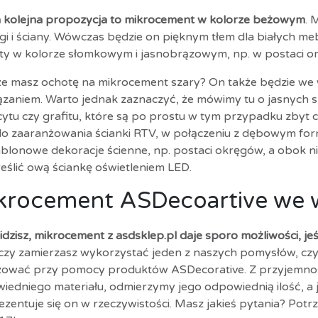
 kolejna propozycja to mikrocement w kolorze beżowym
. 
i i ściany. Wówczas będzie on pięknym tłem dla białych mebli
ty w kolorze słomkowym i jasnobrązowym, np. w postaci ory
e masz ochotę na mikrocement szary? On także będzie we
ązaniem. Warto jednak zaznaczyć, że mówimy tu o jasnych s
cytu czy grafitu, które są po prostu w tym przypadku zby
 do zaaranżowania ścianki RTV, w połączeniu z dębowym forn
ablonowe dekoracje ścienne, np. postaci okręgów, a obok n
eślić ową ściankę oświetleniem LED.
krocement ASDecoartive we 
widzisz, mikrocement z
asdsklep.pl
daje sporo możliwości, jeś
 czy zamierzasz wykorzystać jeden z naszych pomysłów, cz
izować przy pomocy produktów ASDecorative. Z przyjemn
iedniego materiału, odmierzymy jego odpowiednią ilość, a j
rezentuje się on w rzeczywistości. Masz jakieś pytania? P