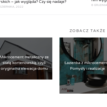
rskich – jak wygląda? Czy się nadaje?
8 GRUDNIA
DZIERNIKA, 2022
ZOBACZ TAKŻE
Mikrocement metaliczny ze
Łazienka z mikrocement
stalą kortenowską, czyli
Pomysły i realizacje
oryginalna elewacja domu