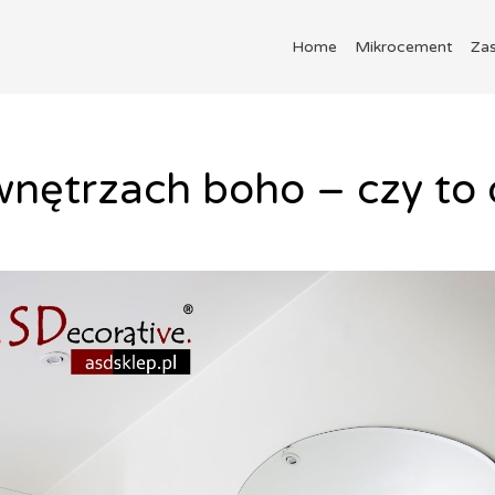
Home
Mikrocement
Za
nętrzach boho – czy to 