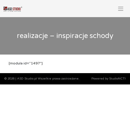
Skip
to
content
realizacje – inspiracje schody
[modula id=”1497″]
© 2026
|
ASD Studio.pl Wszelkie prawa zastrzeżone.
Powered by StudioNCTI