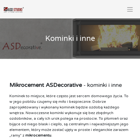
Skip
to
content
Kominki i inne
Mikrocement ASDecorative
- kominki i inne
Kominek to miejsce, które często jest sercem domowego życia. To
w jego pobliżu czujemy się miło i bezpiecznie. Dobrze
zaprojektowany i wykonany kominek będzie ozdobą każdego
wnętrza. Nowoczesne kominki wykonuje się bez zbędnych
ozdobników, a cały ich urok polega na prostocie. To płomień oraz
bijące od niego blask i ciepło, są centralnym i najważniejszym jego
elementem, który może zostać ujęty w proste i eleganckie zarazem
„ramy” z
mikrocementu
.